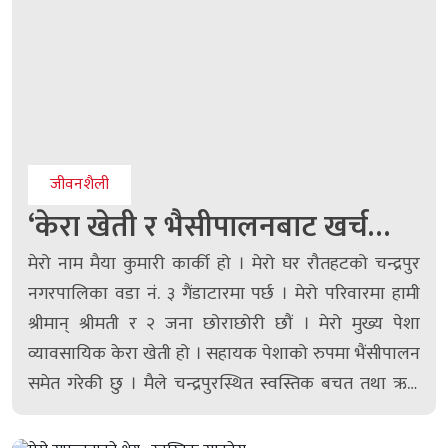
जीवनशैली
‘केरा खेती र भैसीपालनबाट खर्च
कटाएर बर्षमा १७ लाख बचाउँछु’
मेरो नाम मैया कुमारी कार्की हो । मेरो घर रौतहटको चन्द्रपुर
नगरपालिका वडा नं. ३ गैंडाटारमा पर्छ । मेरो परिवारमा हामी
श्रीमान् श्रीमती र २ जना छोराछोरी छौं । मेरो मुख्य पेशा
व्यावसायिक केरा खेती हो । सहायक पेशाको रुपमा भैंसीपालन
समेत गरेकी छु । मैले चन्द्रपुरस्थित स्वस्तिक बचत तथा ऋण
सहकारी संस्था लिमिटेडको सदस्यता लिएको ५ वर्ष भयो ।...