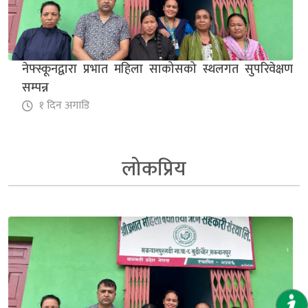
नेफ्स्कूनद्वारा प्रभात महिला साकोसको स्थलगत सुपरिवेक्षण
सम्पन्न
१ दिन अगाडि
लोकप्रिय
सहकारीको डिजिटल रूपान्तरणमा AI को नयाँ आयाम :
नेफ्स्कूनद्वारा AI in Cooperative अभिमुखीकरण सम्पन्न