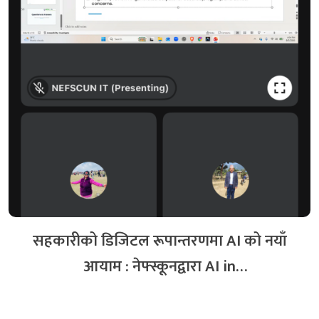
सहकारीको डिजिटल रूपान्तरणमा AI को नयाँ
आयाम : नेफ्स्कूनद्वारा AI in
Cooperative अभिमुखीकरण सम्पन्न