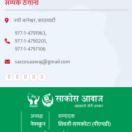
सम्पर्क ठेगाना
नयाँ बानेश्वर, काठमाडौं
977-1-4791963,
977-1-4790201,
977-1-4797106
saccosaawaj@gmail.com
अध्यक्ष
सम्पादक
नेफ्स्कून
शिवजी सापकोटा (पीएचडी)