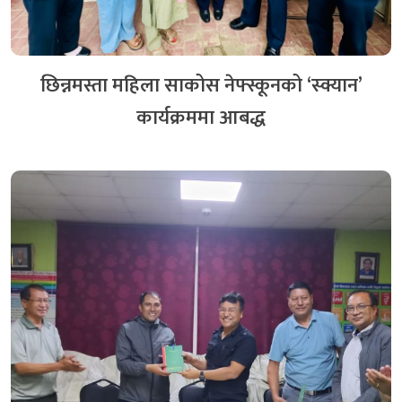
सम्पन्न
४ दिन अगाडि
छिन्नमस्ता महिला साकोस नेफ्स्कूनको ‘स्क्यान’
उद्यम–उद्यमी मेट्रिक्स नक्साङ्कन सम्बन्धी अभिमुखीकरण
कार्यक्रममा आबद्ध
१२ दिन अगाडि
सहकारीको डिजिटल रूपान्तरणमा AI को नयाँ आयाम :
नेफ्स्कूनद्वारा AI in Cooperative अभिमुखीकरण सम्पन्न
४ दिन अगाडि
नेफ्स्कूनद्धारा सनराईज साकोसमा स्थलगत सुपरिवेक्षण सम्पन्न
४ दिन अगाडि