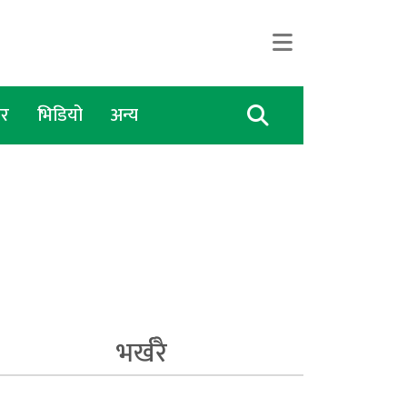
िर
भिडियो
अन्य
भर्खरै