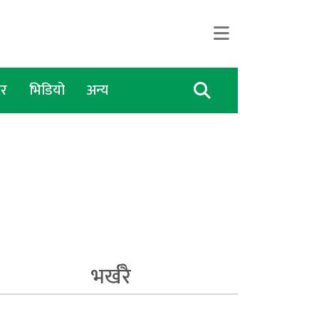
िर
भिडियो
अन्य
भर्खरै