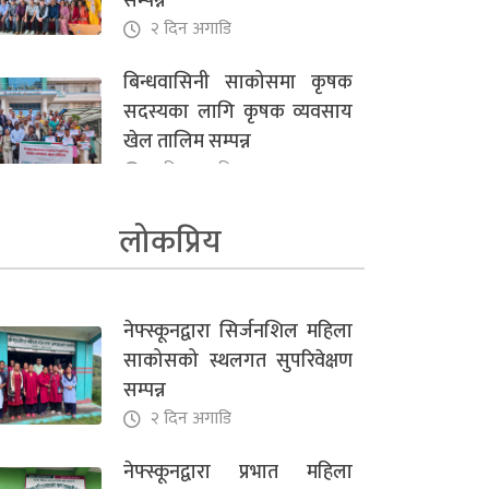
सम्पन्न
२ दिन अगाडि
बिन्धवासिनी साकोसमा कृषक
सदस्यका लागि कृषक व्यवसाय
खेल तालिम सम्पन्न
२ दिन अगाडि
नेफ्स्कूनद्वारा प्रभात महिला
लोकप्रिय
साकोसको स्थलगत सुपरिवेक्षण
सम्पन्न
३ दिन अगाडि
नेफ्स्कूनद्वारा सिर्जनशिल महिला
साकोसको स्थलगत सुपरिवेक्षण
सहकारीको डिजिटल
सम्पन्न
रूपान्तरणमा AI को नयाँ आयाम :
२ दिन अगाडि
नेफ्स्कूनद्वारा AI in
Cooperative अभिमुखीकरण
नेफ्स्कूनद्वारा प्रभात महिला
सम्पन्न