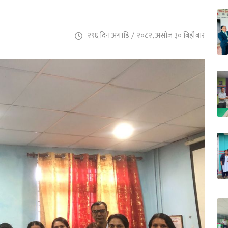
२९६ दिन अगाडि
/
२०८२, असोज ३० बिहीबार