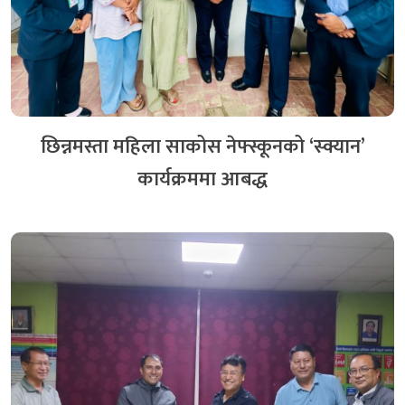
नेफ्स्कूनद्वारा प्रभात महिला साकोसको स्थलगत सुपरिवेक्षण
सम्पन्न
३ दिन अगाडि
छिन्नमस्ता महिला साकोस नेफ्स्कूनको ‘स्क्यान’
उद्यम–उद्यमी मेट्रिक्स नक्साङ्कन सम्बन्धी अभिमुखीकरण
कार्यक्रममा आबद्ध
११ दिन अगाडि
सहकारीको डिजिटल रूपान्तरणमा AI को नयाँ आयाम :
नेफ्स्कूनद्वारा AI in Cooperative अभिमुखीकरण सम्पन्न
३ दिन अगाडि